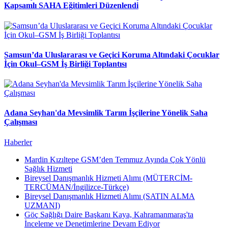
Kapsamlı SAHA Eğitimleri Düzenlendi
Samsun’da Uluslararası ve Geçici Koruma Altındaki Çocuklar
İçin Okul–GSM İş Birliği Toplantısı
Adana Seyhan'da Mevsimlik Tarım İşçilerine Yönelik Saha
Çalışması
Haberler
Mardin Kızıltepe GSM’den Temmuz Ayında Çok Yönlü
Sağlık Hizmeti
Bireysel Danışmanlık Hizmeti Alımı (MÜTERCİM-
TERCÜMAN/İngilizce-Türkçe)
Bireysel Danışmanlık Hizmeti Alımı (SATIN ALMA
UZMANI)
Göç Sağlığı Daire Başkanı Kaya, Kahramanmaraş'ta
İnceleme ve Denetimlerine Devam Ediyor