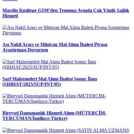
Mardin Kızıltepe GSM’den Temmuz Ayında Çok Yönlü Sağlık
Hizmeti
Aşı Nakil Aracı ve Minivan Mal Alımı İhalesi Piyasa
Araştırması Duyurusu
Sarf Malzemeleri Mal Alımı İhalesi Sonuç İlanı
(SIHHAT/2025/SUP/INT/05)
Bireysel Danışmanlık Hizmeti Alımı (MÜTERCİM-
TERCÜMAN/İngilizce-Türkçe)